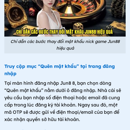
Chỉ dẫn các bước thay đổi mật khẩu nick game Jun88
hiệu quả
Truy cập mục “Quên mật khẩu” tại trang đăng
nhập
Tại màn hình đăng nhập Jun8 8, bạn chọn dòng
“Quên mật khẩu” nằm dưới ô đăng nhập. Nhà cái sẽ
yêu cầu bạn nhập số điện thoại hoặc email đã cung
cấp trong lúc đăng ký tài khoản. Ngay sau đó, một
mã OTP sẽ được gửi về điện thoại/email của bạn để
xác nhận quyền sở hữu tài khoản.