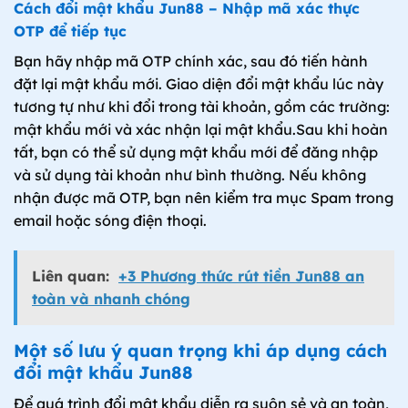
Cách đổi mật khẩu Jun88 – Nhập mã xác thực
OTP để tiếp tục
Bạn hãy nhập mã OTP chính xác, sau đó tiến hành
đặt lại mật khẩu mới. Giao diện đổi mật khẩu lúc này
tương tự như khi đổi trong tài khoản, gồm các trường:
mật khẩu mới và xác nhận lại mật khẩu.Sau khi hoàn
tất, bạn có thể sử dụng mật khẩu mới để đăng nhập
và sử dụng tài khoản như bình thường. Nếu không
nhận được mã OTP, bạn nên kiểm tra mục Spam trong
email hoặc sóng điện thoại.
Liên quan:
+3 Phương thức rút tiền Jun88 an
toàn và nhanh chóng
Một số lưu ý quan trọng khi áp dụng cách
đổi mật khẩu Jun88
Để quá trình đổi mật khẩu diễn ra suôn sẻ và an toàn,