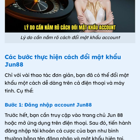
Lý do cần nắm rõ cách đổi mật khẩu account
Các bước thực hiện cách đổi mật khẩu
Jun88
Chỉ với vài thao tác đơn giản, bạn đã có thể đổi mật
khẩu một cách dễ dàng trên cả điện thoại và máy
tính. Cụ thể:
Bước 1: Đăng nhập account Jun88
Trước hết, bạn cần truy cập vào trang chủ Jun 88
hoặc mở ứng dụng trên điện thoại. Sau đó, tiến hành
đăng nhập tài khoản cá cược của bạn như bình
thường bằng tên đăng nhập và mật khẩu hiện tại.