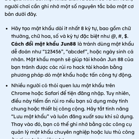
người chơi cần ghi nhớ một số nguyên tắc bảo mật cơ
bản dưới đây.
Hãy tạo mật khẩu dài ít nhất 8 ký tự, bao gồm chữ
thường, chữ hoa, số và ký tự đặc biệt như @, #, $.
Cách đổi mật khẩu Jun88
là tránh dùng mật khẩu
dễ đoán như “123456”, “abcdef”, hoặc ngày sinh cá
nhân. Mật khẩu mạnh sẽ giúp tài khoản Jun 88 của
bạn tránh được các rủi ro hack tài khoản bằng
phương pháp dò mật khẩu hoặc tấn công tự động.
Nhiều người có thói quen lưu mật khẩu trên
Chrome hoặc Safari để tiện đăng nhập. Tuy nhiên,
điều này tiềm ẩn rủi ro nếu bạn sử dụng máy tính
chung hoặc thiết bị công cộng. Hãy tắt tính năng
“Lưu mật khẩu” và luôn đăng xuất sau khi sử dụng.
Thay vào đó, bạn có thể ghi nhớ bằng các công cụ
quản lý mật khẩu chuyên nghiệp hoặc lưu thủ công