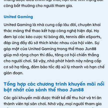
công bất thường cho người tham gia.
United Gaming
United Gaming là nhà cung cấp lâu đời, chuyên khai
thác mảng thể thao kết hợp công nghệ hiện đại. Họ
đem lại các kèo cược từ bóng đá, tennis đến eSports,
đáp ứng đầy đủ sở thích khác nhau của hội viên. Sự
góp mặt của United Gaming trong thể thao Jun88
giúp mở rộng chọn thi đấu, tăng cơ hội chiến thắng
cho người chơi. Sẽ vậy, nhà phát hành này nâng cấp
cơ sở hạ tầng, đảm bảo tốc độ xử lý nhanh và hạn chế
gián đoạn.
Tổng hợp các chương trình khuyến mãi nổi
bật nhất của sảnh thể thao Jun88
Các gói khuyến mãi được thiết kế để thu hút và tri ân
thành viên tại sân chơi. Nhờ vậy, mọi người tham gia