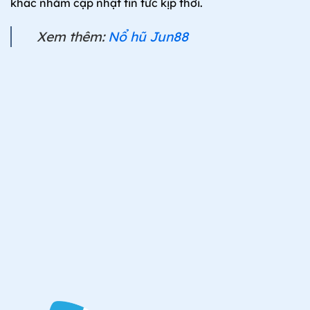
khác nhằm cập nhật tin tức kịp thời.
Xem thêm:
Nổ hũ Jun88