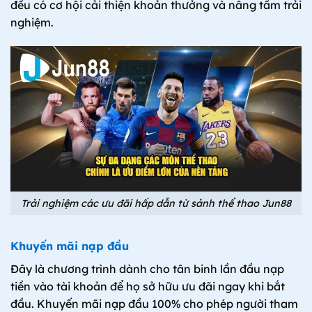
đều có cơ hội cải thiện khoản thưởng và nâng tầm trải
nghiệm.
Trải nghiệm các ưu đãi hấp dẫn từ sảnh thể thao Jun88
Khuyến mãi nạp đầu
Đây là chương trình dành cho tân binh lần đầu nạp
tiền vào tài khoản để họ sở hữu ưu đãi ngay khi bắt
đầu. Khuyến mãi nạp đầu 100% cho phép người tham