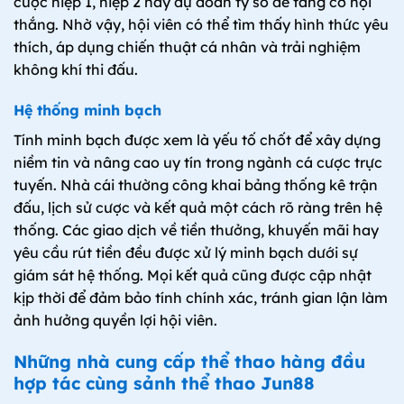
cược hiệp 1, hiệp 2 hay dự đoán tỷ số để tăng cơ hội
thắng. Nhờ vậy, hội viên có thể tìm thấy hình thức yêu
thích, áp dụng chiến thuật cá nhân và trải nghiệm
không khí thi đấu.
Hệ thống minh bạch
Tính minh bạch được xem là yếu tố chốt để xây dựng
niềm tin và nâng cao uy tín trong ngành cá cược trực
tuyến. Nhà cái thường công khai bảng thống kê trận
đấu, lịch sử cược và kết quả một cách rõ ràng trên hệ
thống. Các giao dịch về tiền thưởng, khuyến mãi hay
yêu cầu rút tiền đều được xử lý minh bạch dưới sự
giám sát hệ thống. Mọi kết quả cũng được cập nhật
kịp thời để đảm bảo tính chính xác, tránh gian lận làm
ảnh hưởng quyền lợi hội viên.
Những nhà cung cấp thể thao hàng đầu
hợp tác cùng sảnh thể thao Jun88