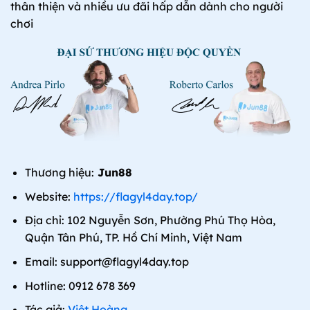
thân thiện và nhiều ưu đãi hấp dẫn dành cho người
chơi
Thương hiệu:
Jun88
Website:
https://flagyl4day.top/
Địa chỉ: 102 Nguyễn Sơn, Phường Phú Thọ Hòa,
Quận Tân Phú, TP. Hồ Chí Minh, Việt Nam
Email:
support@flagyl4day.top
Hotline: 0912 678 369
Tác giả:
Việt Hoàng