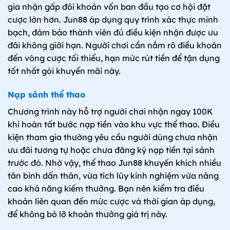
gia nhận gấp đôi khoản vốn ban đầu tạo cơ hội đặt
cược lớn hơn. Jun88 áp dụng quy trình xác thực minh
bạch, đảm bảo thành viên đủ điều kiện nhận được ưu
đãi không giới hạn. Người chơi cần nắm rõ điều khoản
đến vòng cược tối thiểu, hạn mức rút tiền để tận dụng
tốt nhất gói khuyến mãi này.
Nạp sảnh thể thao
Chương trình này hỗ trợ người chơi nhận ngay 100K
khi hoàn tất bước nạp tiền vào khu vực thể thao. Điều
kiện tham gia thường yêu cầu người dùng chưa nhận
ưu đãi tương tự hoặc chưa đăng ký nạp tiền tại sảnh
trước đó. Nhờ vậy, thể thao Jun88 khuyến khích nhiều
tân binh dấn thân, vừa tích lũy kinh nghiệm vừa nâng
cao khả năng kiếm thưởng. Bạn nên kiểm tra điều
khoản liên quan đến mức cược và thời gian áp dụng,
để không bỏ lỡ khoản thưởng giá trị này.