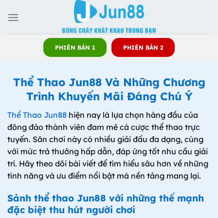
Bỏ
qua
nội
dung
PHIÊN BẢN 1
PHIÊN BẢN 2
Thể Thao Jun88 Và Những Chương
Trình Khuyến Mãi Đáng Chú Ý
Thể Thao Jun88
hiện nay là lựa chọn hàng đầu của
đông đảo thành viên đam mê cá cược thể thao trực
tuyến. Sân chơi này có nhiều giải đấu đa dạng, cùng
với mức trả thưởng hấp dẫn, đáp ứng tốt nhu cầu giải
trí. Hãy theo dõi bài viết để tìm hiểu sâu hơn về những
tính năng và ưu điểm nổi bật mà nền tảng mang lại.
Sảnh thể thao Jun88 với những thế mạnh
đặc biệt thu hút người chơi