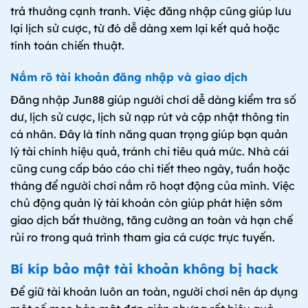
trả thưởng cạnh tranh. Việc đăng nhập cũng giúp lưu
lại lịch sử cược, từ đó dễ dàng xem lại kết quả hoặc
tính toán chiến thuật.
Nắm rõ tài khoản đăng nhập và giao dịch
Đăng nhập Jun88 giúp người chơi dễ dàng kiểm tra số
dư, lịch sử cược, lịch sử nạp rút và cập nhật thông tin
cá nhân. Đây là tính năng quan trọng giúp bạn quản
lý tài chính hiệu quả, tránh chi tiêu quá mức. Nhà cái
cũng cung cấp báo cáo chi tiết theo ngày, tuần hoặc
tháng để người chơi nắm rõ hoạt động của mình. Việc
chủ động quản lý tài khoản còn giúp phát hiện sớm
giao dịch bất thường, tăng cường an toàn và hạn chế
rủi ro trong quá trình tham gia cá cược trực tuyến.
Bí kíp bảo mật tài khoản không bị hack
Để giữ tài khoản luôn an toàn, người chơi nên áp dụng